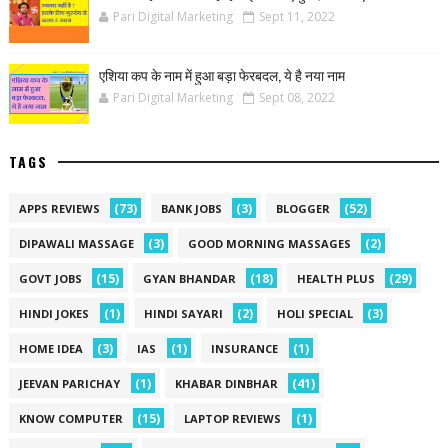
Pari Digital Marketing
Sept 11, 2022
एशिया कप के नाम में हुआ बड़ा फेरबदल, ये है नया नाम
Pari Digital Marketing
Sept 08, 2022
TAGS
(73)
(3)
(52)
APPS REVIEWS
BANK JOBS
BLOGGER
(3)
(2)
DIPAWALI MASSAGE
GOOD MORNING MASSAGES
(15)
(18)
(29)
GOVT JOBS
GYAN BHANDAR
HEALTH PLUS
(1)
(2)
(3)
HINDI JOKES
HINDI SAYARI
HOLI SPECIAL
(3)
(1)
(1)
HOME IDEA
IAS
INSURANCE
(1)
(41)
JEEVAN PARICHAY
KHABAR DINBHAR
(15)
(1)
KNOW COMPUTER
LAPTOP REVIEWS