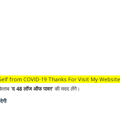
Self from COVID-19 Thanks For Visit My Website
िताब '
द 48 लॉज ऑफ पावर
' की मदद लेंगे।
देगी