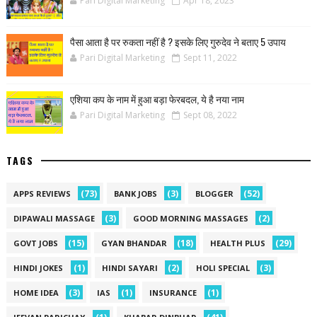
Pari Digital Marketing
Apr 18, 2023
पैसा आता है पर रुकता नहीं है ? इसके लिए गुरुदेव ने बताए 5 उपाय
Pari Digital Marketing
Sept 11, 2022
एशिया कप के नाम में हुआ बड़ा फेरबदल, ये है नया नाम
Pari Digital Marketing
Sept 08, 2022
TAGS
(73)
(3)
(52)
APPS REVIEWS
BANK JOBS
BLOGGER
(3)
(2)
DIPAWALI MASSAGE
GOOD MORNING MASSAGES
(15)
(18)
(29)
GOVT JOBS
GYAN BHANDAR
HEALTH PLUS
(1)
(2)
(3)
HINDI JOKES
HINDI SAYARI
HOLI SPECIAL
(3)
(1)
(1)
HOME IDEA
IAS
INSURANCE