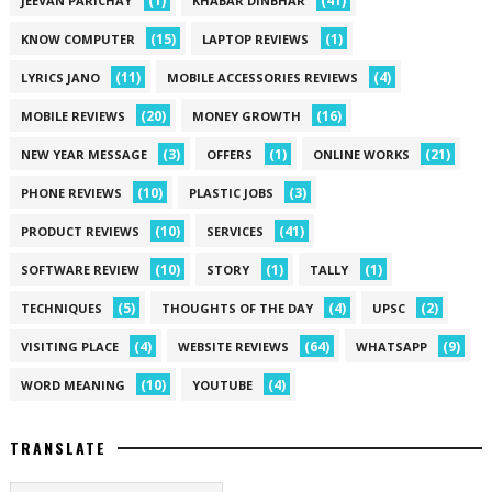
(1)
(41)
JEEVAN PARICHAY
KHABAR DINBHAR
(15)
(1)
KNOW COMPUTER
LAPTOP REVIEWS
(11)
(4)
LYRICS JANO
MOBILE ACCESSORIES REVIEWS
(20)
(16)
MOBILE REVIEWS
MONEY GROWTH
(3)
(1)
(21)
NEW YEAR MESSAGE
OFFERS
ONLINE WORKS
(10)
(3)
PHONE REVIEWS
PLASTIC JOBS
(10)
(41)
PRODUCT REVIEWS
SERVICES
(10)
(1)
(1)
SOFTWARE REVIEW
STORY
TALLY
(5)
(4)
(2)
TECHNIQUES
THOUGHTS OF THE DAY
UPSC
(4)
(64)
(9)
VISITING PLACE
WEBSITE REVIEWS
WHATSAPP
(10)
(4)
WORD MEANING
YOUTUBE
TRANSLATE