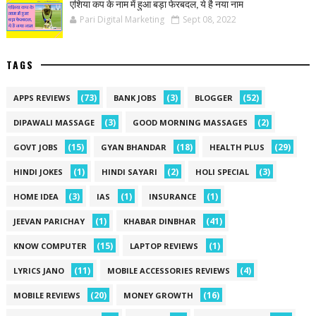
एशिया कप के नाम में हुआ बड़ा फेरबदल, ये है नया नाम
Pari Digital Marketing
Sept 08, 2022
TAGS
(73)
(3)
(52)
APPS REVIEWS
BANK JOBS
BLOGGER
(3)
(2)
DIPAWALI MASSAGE
GOOD MORNING MASSAGES
(15)
(18)
(29)
GOVT JOBS
GYAN BHANDAR
HEALTH PLUS
(1)
(2)
(3)
HINDI JOKES
HINDI SAYARI
HOLI SPECIAL
(3)
(1)
(1)
HOME IDEA
IAS
INSURANCE
(1)
(41)
JEEVAN PARICHAY
KHABAR DINBHAR
(15)
(1)
KNOW COMPUTER
LAPTOP REVIEWS
(11)
(4)
LYRICS JANO
MOBILE ACCESSORIES REVIEWS
(20)
(16)
MOBILE REVIEWS
MONEY GROWTH