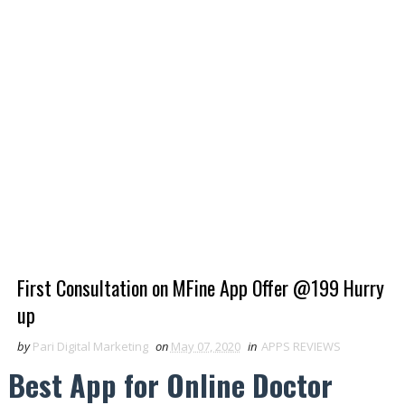
First Consultation on MFine App Offer @199 Hurry
up
by
Pari Digital Marketing
on
May 07, 2020
in
APPS REVIEWS
Best App for Online Doctor