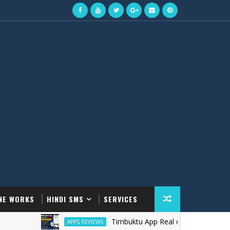
NE WORKS
HINDI SMS
SERVICES
Timbuktu App Real or Fake in Hindi? जानिए पूर
APPS REVIEWS