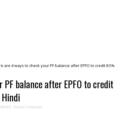
e are 4 ways to check your PF balance after EPFO to credit 8.5%
r PF balance after EPFO to credit
 Hindi
EVIEWS
,
Know Computer