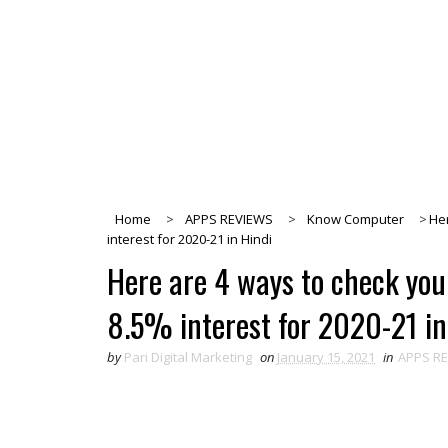
Home
>
APPS REVIEWS
>
Know Computer
>
Her
interest for 2020-21 in Hindi
Here are 4 ways to check you
8.5% interest for 2020-21 in
by
Pari Digital Marketing
on
January 15, 2021
in
APPS R