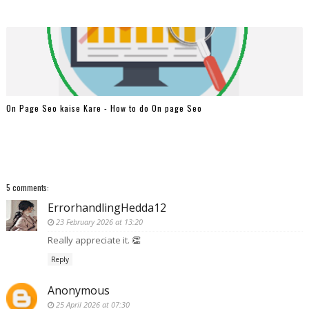
On Page Seo kaise Kare - How to do On page Seo
5 comments:
ErrorhandlingHedda12
23 February 2026 at 13:20
Really appreciate it.
👏
Reply
Anonymous
25 April 2026 at 07:30