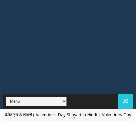
इन डे शायरी। Valentine’s Day Shayari In Hindi । Valentines Day ki Shubhkamna