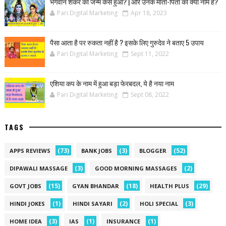
भगवान शंकर का जन्म कैसे हुआ? | और उनके माता-पिता का क्या नाम है?
Pari Digital Marketing
Apr 18, 2023
पैसा आता है पर रुकता नहीं है ? इसके लिए गुरुदेव ने बताए 5 उपाय
Pari Digital Marketing
Sept 11, 2022
एशिया कप के नाम में हुआ बड़ा फेरबदल, ये है नया नाम
Pari Digital Marketing
Sept 08, 2022
TAGS
(73)
(3)
(52)
APPS REVIEWS
BANK JOBS
BLOGGER
(3)
(2)
DIPAWALI MASSAGE
GOOD MORNING MASSAGES
(15)
(18)
(29)
GOVT JOBS
GYAN BHANDAR
HEALTH PLUS
(1)
(2)
(3)
HINDI JOKES
HINDI SAYARI
HOLI SPECIAL
(3)
(1)
(1)
HOME IDEA
IAS
INSURANCE