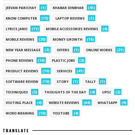
(1)
(41)
JEEVAN PARICHAY
KHABAR DINBHAR
(15)
(1)
KNOW COMPUTER
LAPTOP REVIEWS
(11)
(4)
LYRICS JANO
MOBILE ACCESSORIES REVIEWS
(20)
(16)
MOBILE REVIEWS
MONEY GROWTH
(3)
(1)
(21)
NEW YEAR MESSAGE
OFFERS
ONLINE WORKS
(10)
(3)
PHONE REVIEWS
PLASTIC JOBS
(10)
(41)
PRODUCT REVIEWS
SERVICES
(10)
(1)
(1)
SOFTWARE REVIEW
STORY
TALLY
(5)
(4)
(2)
TECHNIQUES
THOUGHTS OF THE DAY
UPSC
(4)
(64)
(9)
VISITING PLACE
WEBSITE REVIEWS
WHATSAPP
(10)
(4)
WORD MEANING
YOUTUBE
TRANSLATE