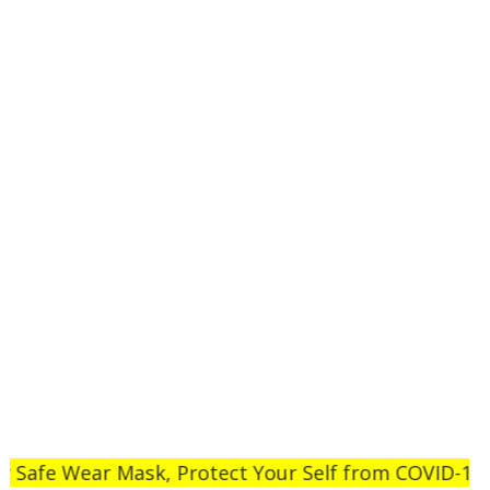
ear Mask, Protect Your Self from COVID-19 Thanks F