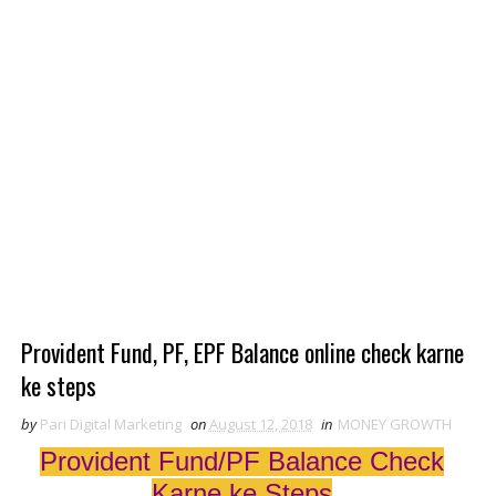
Provident Fund, PF, EPF Balance online check karne
ke steps
by
Pari Digital Marketing
on
August 12, 2018
in
MONEY GROWTH
Provident Fund/PF Balance Check
Karne ke Steps