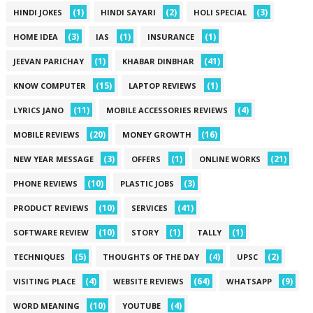
(1)
(2)
(3)
HINDI JOKES
HINDI SAYARI
HOLI SPECIAL
(3)
(1)
(1)
HOME IDEA
IAS
INSURANCE
(1)
(41)
JEEVAN PARICHAY
KHABAR DINBHAR
(15)
(1)
KNOW COMPUTER
LAPTOP REVIEWS
(11)
(4)
LYRICS JANO
MOBILE ACCESSORIES REVIEWS
(20)
(16)
MOBILE REVIEWS
MONEY GROWTH
(3)
(1)
(21)
NEW YEAR MESSAGE
OFFERS
ONLINE WORKS
(10)
(3)
PHONE REVIEWS
PLASTIC JOBS
(10)
(41)
PRODUCT REVIEWS
SERVICES
(10)
(1)
(1)
SOFTWARE REVIEW
STORY
TALLY
(5)
(4)
(2)
TECHNIQUES
THOUGHTS OF THE DAY
UPSC
(4)
(64)
(9)
VISITING PLACE
WEBSITE REVIEWS
WHATSAPP
(10)
(4)
WORD MEANING
YOUTUBE